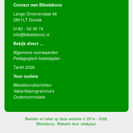
Contact met Bibelebonz
Lange Groenendaal 46
2801LT Gouda
0182 - 52 30 74
info@bibelebonz.nl
Bekijk direct ...
Algemene voorwaarden
Pedagogisch beleidsplan
Tarief 2026
Voor ouders
Bibelebonzberichten
Vakantieprogramma's
Oudercommissie
Beelden en tekst op deze website © 2014 - 2026,
Bibelebonz. Website door
nils&paul
.