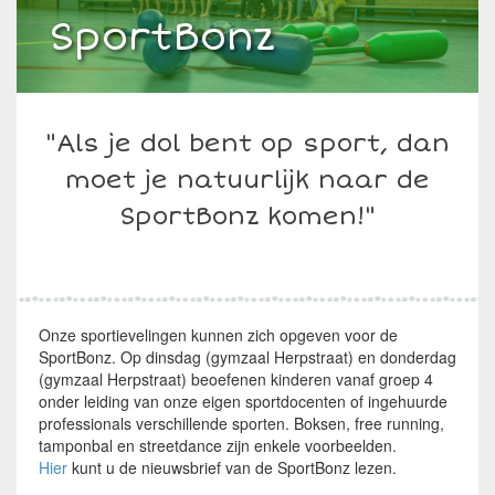
Over Bibelebonz
SportBonz
Opvang
Wie zijn wij?
Informatie
Het team
Algemene informatie
"Als je dol bent op sport, dan
moet je natuurlijk naar de
Kwaliteit
Vacatures
IenieMiniBonz en MiniBonz
Inschrijven
SportBonz komen!"
Contact
Onze locaties
MiddenBonz
Het contract bij Bibelebonz
Kwaliteit en veiligheid
Pedagogische visie
MegaBonz
Tarieven
GGD - inspectierapporten en informatie kinderziektes
Onze sportievelingen kunnen zich opgeven voor de
SportBonz. Op dinsdag (gymzaal Herpstraat) en donderdag
(gymzaal Herpstraat) beoefenen kinderen vanaf groep 4
Rondleiding
TienerBonz
Vakantieopvang
Pedagogisch beleid
onder leiding van onze eigen sportdocenten of ingehuurde
professionals verschillende sporten. Boksen, free running,
tamponbal en streetdance zijn enkele voorbeelden.
Raad van Toezicht en Oudercommissie
SportBonz
LKR nummers
Klanttevredenheid
Hier
kunt u de nieuwsbrief van de SportBonz lezen.